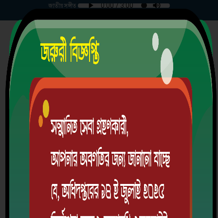
জাতীয় সঙ্গীত
রবিবার | ০৯-০৮-২০২৬ |
পতনঊষার উচ্চ বিদ্যালয় ও কলেজ
পতনঊষার, ডাকঘরঃপতনঊষার, উপজেলাঃ কমলগঞ্জ,জেলাঃ মৌলভীবাজার।
স্থাপিতঃ ০১-০১-১৯৬৭ খ্রিঃ
EIIN: 129594 | MPO Code: 1302011301
School Code: 2338
অ্যালামনাই
ডাউনলোড অ্যাপ
লগইন