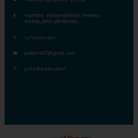
পতনঊষার উচ্চ বিদ্যালয় ও কলেজ
পতনঊষার, ডাকঘরঃপতনঊষার, উপজেলাঃ
কমলগঞ্জ,জেলাঃ মৌলভীবাজার।
০১৭২১২৮০২৯৮
patanhs67@gmail.com
puhscbd.education