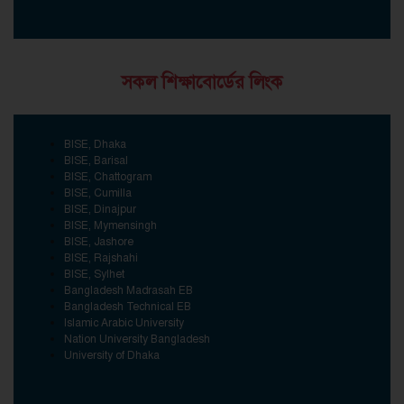
সকল শিক্ষাবোর্ডের লিংক
BISE, Dhaka
BISE, Barisal
BISE, Chattogram
BISE, Cumilla
BISE, Dinajpur
BISE, Mymensingh
BISE, Jashore
BISE, Rajshahi
BISE, Sylhet
Bangladesh Madrasah EB
Bangladesh Technical EB
Islamic Arabic University
Nation University Bangladesh
University of Dhaka