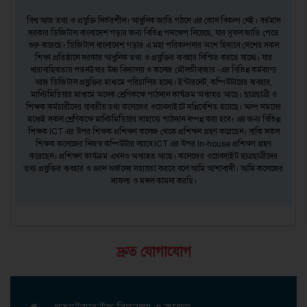
বিশ্ব আজ তথ্য ও প্রযুক্তি নির্ভরশীল। আধুনিক জাতি গঠনে এর কোন বিকল্প নেই। বর্তমান
সরকার ডিজিটাল বাংলাদেশ গড়ার জন্য বিভিন্ন পদক্ষেপ নিয়েছে, যার সুফল জাতি পেতে
শুরু করেছে। ডিজিটাল বাংলাদেশ গড়ার এ মহা পরিকল্পনার অংশ হিসাবে দেশের সকল
শিক্ষা প্রতিষ্ঠানে সরকার আধুনিক তথ্য ও প্রযুক্তির ব্যবহার নিশ্চিত করতে যাচ্ছে। যার
ধারাবাহিকতায় পতনঊষার উচ্চ বিদ্যালয় ও কলেজ মৌলভীবাজার -এর বিভিন্ন কর্মকান্ড
আজ ডিজিটাল প্রযুক্তির মাধ্যমে পরিচালিত হচ্ছে। ইন্টারনেট, কম্পিউটারের ব্যবহার,
মাল্টিমিডিয়ার মাধ্যমে অনেক শ্রেণিকক্ষে পাঠদান কার্যক্রম অব্যাহত আছে। ছাত্রছাত্রী ও
শিক্ষক কর্মচারীদের যাবতীয় তথ্য কলেজের ওয়েবসাইটে সন্নিবেশিত হয়েছে। অল্প সময়ের
মধ্যেই সকল শ্রেণিকক্ষে মাল্টিমিডিয়ার সাহায্যে পাঠদান সম্পন্ন করা হবে। এর জন্য বিভিন্ন
শিক্ষক ICT এর উপর শিক্ষক প্রশিক্ষণ কলেজ থেকে প্রশিক্ষন গ্রহণ করেছেন। বাকি সকল
শিক্ষক কলেজের নিজস্ব কম্পিউটার ল্যাবে ICT এর উপর In-house প্রশিক্ষণ গ্রহণ
করেছেন। প্রশিক্ষণ কার্যক্রম এখনও অব্যাহত আছে। কলেজের ওয়েবসাইট ছাত্রছাত্রীদের
তথ্য প্রযুক্তির ব্যবহার ও জ্ঞান অর্জনের সহায়তা করবে বলে আমি আশাবাদী। আমি কলেজের
সাফল্য ও মঙ্গল কামনা করছি।
দ্রুত যোগাযোগ