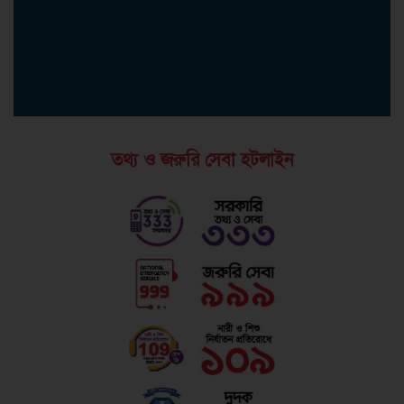
তথ্য ও জরুরি সেবা হটলাইন