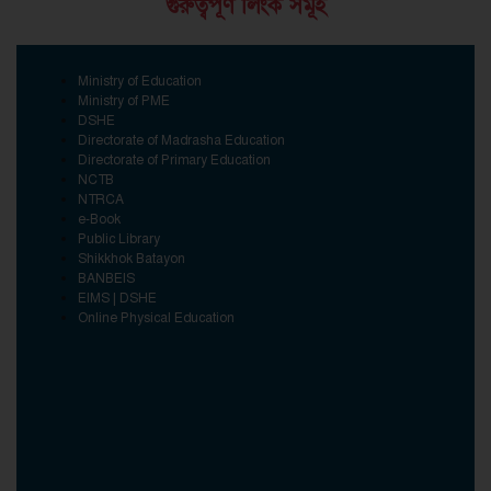
গুরুত্বপূর্ণ লিংক সমূহ
Ministry of Education
Ministry of PME
DSHE
Directorate of Madrasha Education
Directorate of Primary Education
NCTB
NTRCA
e-Book
Public Library
Shikkhok Batayon
BANBEIS
EIMS | DSHE
Online Physical Education