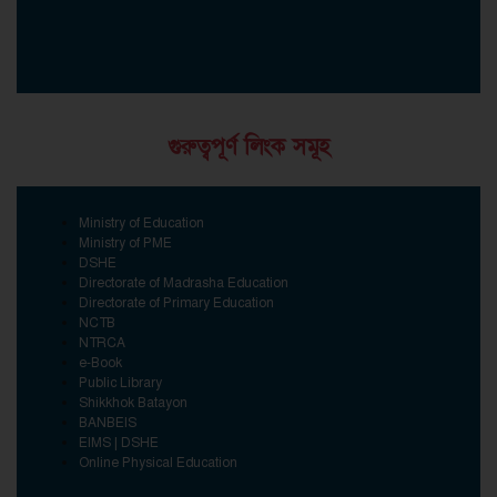
গুরুত্বপূর্ণ লিংক সমূহ
Ministry of Education
Ministry of PME
DSHE
Directorate of Madrasha Education
Directorate of Primary Education
NCTB
NTRCA
e-Book
Public Library
Shikkhok Batayon
BANBEIS
EIMS | DSHE
Online Physical Education