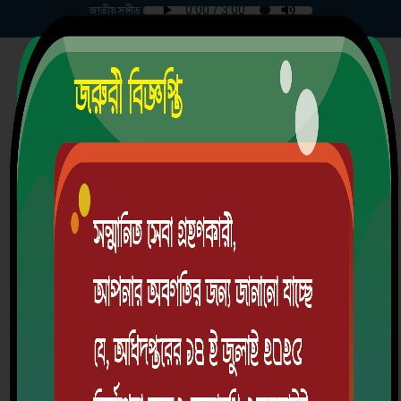
জাতীয় সঙ্গীত
শনিবার | ০৮-০৮-২০২৬ |
পতনঊষার উচ্চ বিদ্যালয় ও কলেজ
পতনঊষার, ডাকঘরঃপতনঊষার, উপজেলাঃ কমলগঞ্জ,জেলাঃ মৌলভীবাজার।
স্থাপিতঃ ০১-০১-১৯৬৭ খ্রিঃ
EIIN: 129594 | MPO Code: 1302011301
School Code: 2338
অ্যালামনাই
ডাউনলোড অ্যাপ
লগইন