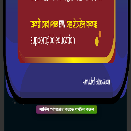
দ্রুত যোগাযোগ
পতনঊষার উচ্চ বিদ্যালয় ও কলেজ
পতনঊষার, ডাকঘরঃপতনঊষার, উপজেলাঃ
কমলগঞ্জ,জেলাঃ মৌলভীবাজার।
০১৭২১২৮০২৯৮
patanhs67@gmail.com
puhscbd.education
সার্ভিস আপগ্রেড করতে লগইন করুন