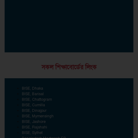
সকল শিক্ষাবোর্ডের লিংক
BISE, Dhaka
BISE, Barisal
BISE, Chattogram
BISE, Cumilla
BISE, Dinajpur
BISE, Mymensingh
BISE, Jashore
BISE, Rajshahi
BISE, Sylhet